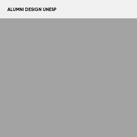
ALUMNI DESIGN UNESP
Home
Sobre
Histórias
Mídias
Linha do tempo
Conte sua história