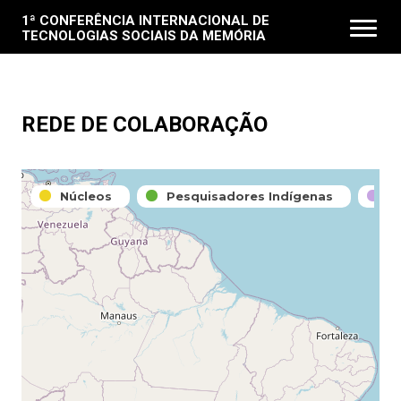
1ª CONFERÊNCIA INTERNACIONAL DE
TECNOLOGIAS SOCIAIS DA MEMÓRIA
PT
O EVENTO
REDE DE COLABORAÇÃO
ORGANIZAÇÃO
Núcleos
Pesquisadores Indígenas
G
DICAS DE VIAGEM E DA CIDADE
FIQUE POR DENTRO!
CONTATO
FAQ