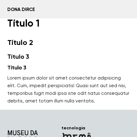
DONA DIRCE
Título 1
Home
Título 2
Sobre
Título 3
Histórias
Título 3
Lorem ipsum dolor sit amet consectetur adipisicing
Mídias
elit. Cum, impedit perspiciatis! Quasi sunt aut sed nisi,
temporibus fugit modi ipsa iste odit natus consequatur
Linha do tempo
debitis, amet totam illum nulla veritatis.
Conte sua história
tecnologia