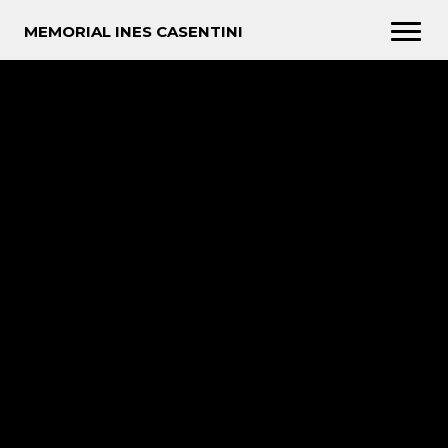
MEMORIAL INES CASENTINI
início
capítulos
linha do tempo
roda de histórias
galeria de mídias
sobre