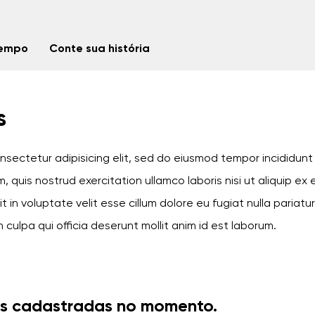
tempo
Conte sua história
s
nsectetur adipisicing elit, sed do eiusmod tempor incididun
m, quis nostrud exercitation ullamco laboris nisi ut aliquip
it in voluptate velit esse cillum dolore eu fugiat nulla pariat
 culpa qui officia deserunt mollit anim id est laborum.
as cadastradas no momento.