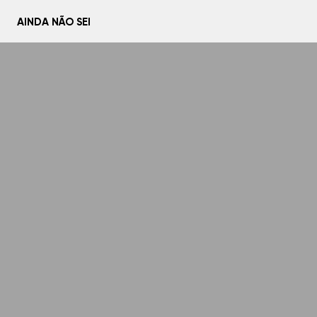
AINDA NÃO SEI
Home
Sobre
Histórias
Mídias
Linha do tempo
Conte sua história