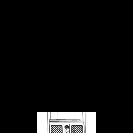
Lorem ipsum dolor sit
amet, consectetur
adipisicing elit, sed do
eiusmod tempor
incididunt ut labore et
dolore magna aliqua. Ut
enim ad minim veniam