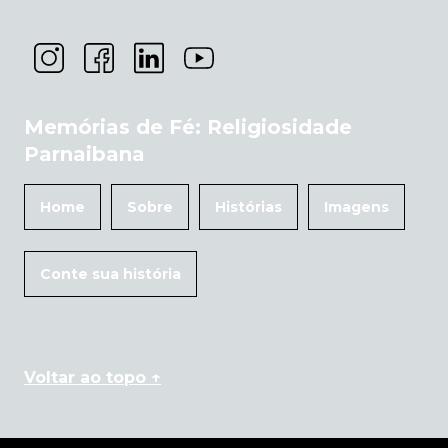
Memórias de Fé: Religiosidade
Parnaibana
Home
Sobre
Histórias
Imagens
Conte sua história
Voltar ao topo ↑