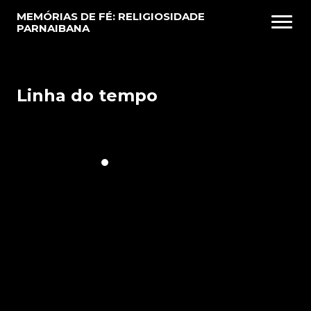
MEMÓRIAS DE FÉ: RELIGIOSIDADE
PARNAIBANA
PT
Home
Linha do tempo
Sobre
Histórias
1990
Imagens
Conte sua história