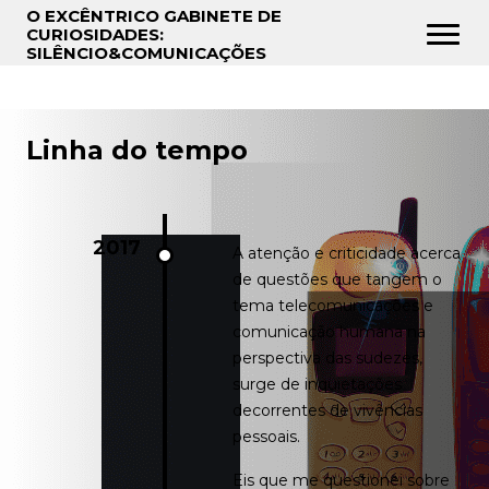
O EXCÊNTRICO GABINETE DE
CURIOSIDADES:
SILÊNCIO&COMUNICAÇÕES
Home
Linha do tempo
Sobre
Histórias
2017
A atenção e criticidade acerca
de questões que tangem o
Mídias
tema telecomunicações e
comunicação humana na
Linha do tempo
perspectiva das sudezes,
surge de inquietações
decorrentes de vivências
Conte sua história
pessoais.
Eis que me questionei sobre