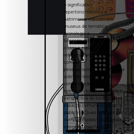
o significativo
repertório histórico e
patrimonial exposto em
museus de temática
tecnologia e
telecomunicações: Quais
coisas e espaços se
relacionavam diretamente
com as
pessoas surdas? Qual história
sobre as tecnologias de
comunicação e
telecomunicações voltada à
perspectiva da surdez estes
espaços comunicam a seus
públicos? Quais histórias são
compartilhadas? Que pessoas
integram essa história?