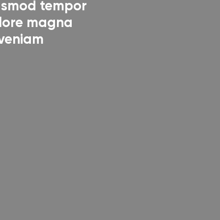
eiusmod tempor
dolore magna
 veniam