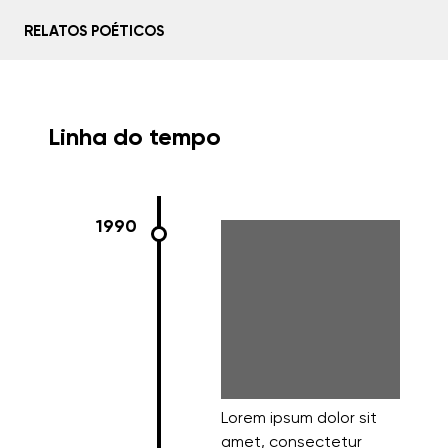
RELATOS POÉTICOS
Home
Linha do tempo
Sobre
Histórias
1990
Mídias
Linha do tempo
Conte sua história
Lorem ipsum dolor sit
amet, consectetur