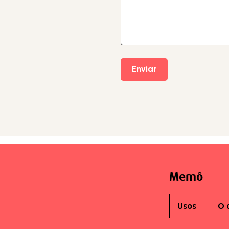
Memô
Usos
O 