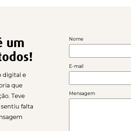
 é um
Nome
todos!
E-mail
digital e
oria que
Mensagem
ção. Teve
sentiu falta
ensagem