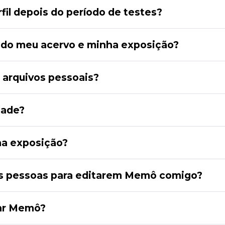
il depois do período de testes?
ando meu acervo e minha exposição?
 arquivos pessoais?
dade?
ha exposição?
as pessoas para editarem Memô comigo?
izar Memô?