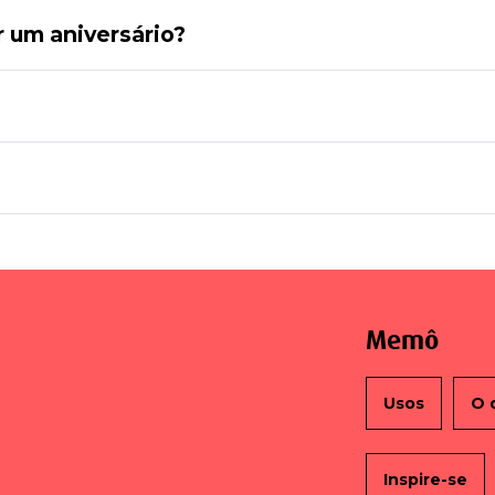
 um aniversário?
Memô
Usos
O 
Inspire-se